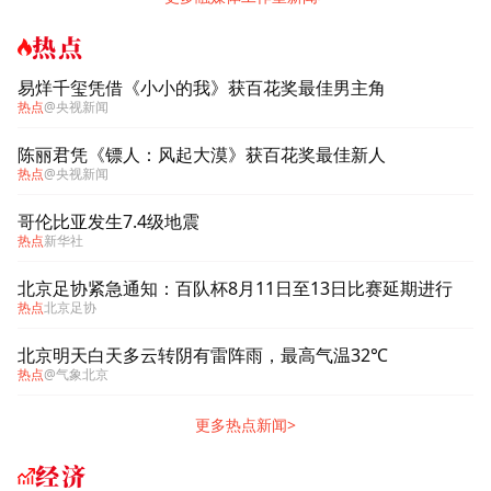
热点
易烊千玺凭借《小小的我》获百花奖最佳男主角
热点
@央视新闻
陈丽君凭《镖人：风起大漠》获百花奖最佳新人
热点
@央视新闻
哥伦比亚发生7.4级地震
热点
新华社
北京足协紧急通知：百队杯8月11日至13日比赛延期进行
热点
北京足协
北京明天白天多云转阴有雷阵雨，最高气温32℃
热点
@气象北京
更多热点新闻>
经济