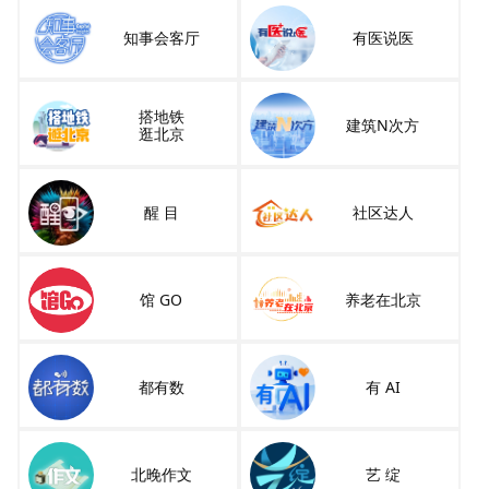
知事会客厅
有医说医
搭地铁
建筑N次方
逛北京
醒 目
社区达人
馆 GO
养老在北京
都有数
有 AI
北晚作文
艺 绽