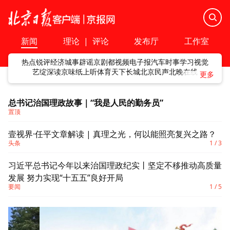
新闻
理论
|
评论
发布厅
工作室
热点
锐评
经济
城事
辟谣
京剧
都视频
电子报
汽车
时事
学习
视觉
艺绽
深读
京味
纸上听
体育
天下
长城
北京民声
北晚在线
总书记治国理政故事｜“我是人民的勤务员”
置顶
壹视界·任平文章解读 | 真理之光，何以能照亮复兴之路？
以
头条
1
/
3
习近平总书记今年以来治国理政纪实丨坚定不移推动高质量
学
发展 努力实现“十五五”良好开局
要闻
1
/
5