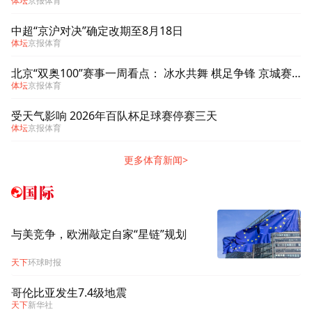
体坛
京报体育
中超“京沪对决”确定改期至8月18日
体坛
京报体育
北京“双奥100”赛事一周看点： 冰水共舞 棋足争锋 京城赛场热度不减
体坛
京报体育
受天气影响 2026年百队杯足球赛停赛三天
体坛
京报体育
更多体育新闻>
国际
与美竞争，欧洲敲定自家“星链”规划
天下
环球时报
哥伦比亚发生7.4级地震
天下
新华社