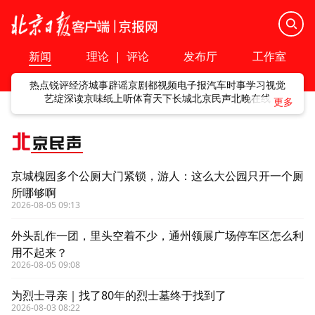
新闻
理论
|
评论
发布厅
工作室
热点
锐评
经济
城事
辟谣
京剧
都视频
电子报
汽车
时事
学习
视觉
艺绽
深读
京味
纸上听
体育
天下
长城
北京民声
北晚在线
北
京民声
京城槐园多个公厕大门紧锁，游人：这么大公园只开一个厕
所哪够啊
2026-08-05 09:13
外头乱作一团，里头空着不少，通州领展广场停车区怎么利
用不起来？
2026-08-05 09:08
为烈士寻亲｜找了80年的烈士墓终于找到了
2026-08-03 08:22