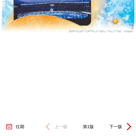
往期
上一版
第
1
版
下一版