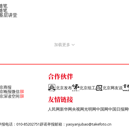
随笔
随笔
基层讲堂
加载更多
合作伙伴
京商报
北京发布
北京组工
北京网友说
京晚报微信
京深读空间
友情链接
人民网
新华网
央视网
光明网
中国网
中国日报网
话：010-85202751
辟谣举报邮箱：yaoyanjubao@takefoto.cn