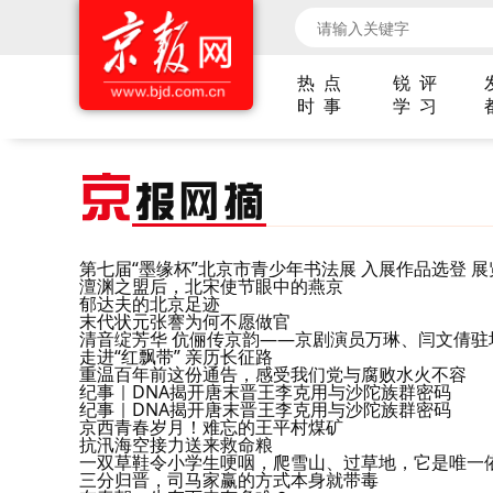
热 点
锐 评
时 事
学 习
京
报网摘
第七届“墨缘杯”北京市青少年书法展 入展作品选登 
澶渊之盟后，北宋使节眼中的燕京
郁达夫的北京足迹
末代状元张謇为何不愿做官
清音绽芳华 伉俪传京韵——京剧演员万琳、闫文倩驻
走进“红飘带” 亲历长征路
重温百年前这份通告，感受我们党与腐败水火不容
纪事｜DNA揭开唐末晋王李克用与沙陀族群密码
纪事｜DNA揭开唐末晋王李克用与沙陀族群密码
京西青春岁月！难忘的王平村煤矿
抗汛海空接力送来救命粮
一双草鞋令小学生哽咽，爬雪山、过草地，它是唯一
三分归晋，司马家赢的方式本身就带毒