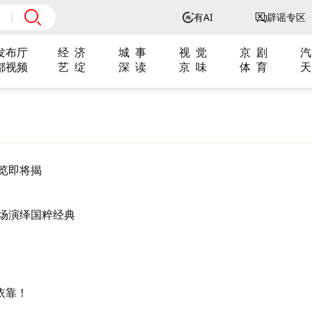
有AI
辟谣专区
发布厅
经 济
城 事
视 觉
京 剧
汽
都视频
艺 绽
深 读
京 味
体 育
天
展览即将揭
场演绎国粹经典
依靠！