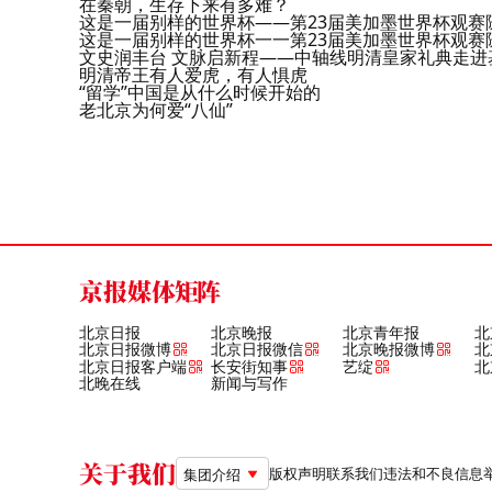
在秦朝，生存下来有多难？
这是一届别样的世界杯——第23届美加墨世界杯观赛
这是一届别样的世界杯一一第23届美加墨世界杯观赛
文史润丰台 文脉启新程——中轴线明清皇家礼典走进
明清帝王有人爱虎，有人惧虎
“留学”中国是从什么时候开始的
老北京为何爱“八仙”
京报媒体矩阵
北京日报
北京晚报
北京青年报
北
北京日报微博
北京日报微信
北京晚报微博
北
北京日报客户端
长安街知事
艺绽
北
北晚在线
新闻与写作
关于我们
版权声明
联系我们
违法和不良信息举报电
集团介绍