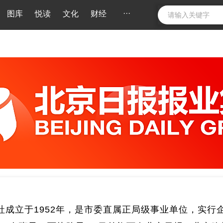
···
图库
悦读
文化
财经
社成立于1952年，是市委直属正局级事业单位，实行企