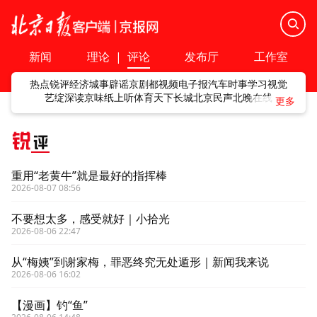
新闻
理论
|
评论
发布厅
工作室
热点
锐评
经济
城事
辟谣
京剧
都视频
电子报
汽车
时事
学习
视觉
艺绽
深读
京味
纸上听
体育
天下
长城
北京民声
北晚在线
锐
评
重用“老黄牛”就是最好的指挥棒
2026-08-07 08:56
不要想太多，感受就好｜小拾光
2026-08-06 22:47
从“梅姨”到谢家梅，罪恶终究无处遁形｜新闻我来说
2026-08-06 16:02
【漫画】钓“鱼”