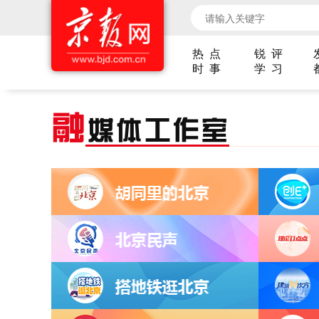
热 点
锐 评
时 事
学 习
融
媒体工作室