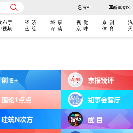
有AI
辟谣专区
发布厅
经 济
城 事
视 觉
京 剧
汽
都视频
艺 绽
深 读
京 味
体 育
天