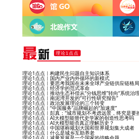
最
新
理论1点点
理论1点点｜构建民生问题自主知识体系
理论1点点｜国内产业内外循环的新模式
理论1点点｜要思考我国在未来全球产业链供应链格
理论1点点｜经济学的范式革命
理论1点点｜推动生态补偿从“分钱思维”转向“系统治理
理论1点点｜南泥湾开发的“可行性研究报告”
理论1点点｜政治发展理论的三个转变
理论1点点｜“中国服务”品牌崛起的“加速度”
理论1点点｜彭真：“城市规划不考虑远景，终究是要挨
理论1点点｜AI大模型能替代史学家的创造性思考吗
理论1点点｜AI大模型能否真正理解历史？
理论1点点｜中国堪称规划大国和世界规划集大成者
理论1点点｜什么是城乡互助养老
理论1点点｜减量发展是一个国家的战略命题