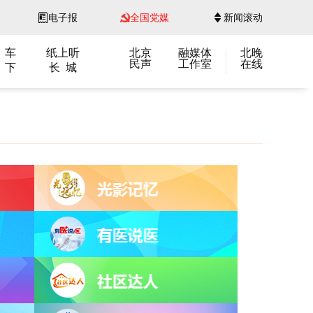
电子报
全国党媒
新闻滚动
 车
纸上听
北京
融媒体
北晚
民声
工作室
在线
 下
长 城