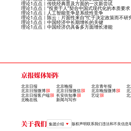
理论1点点｜传统经典普及方面的一次新尝试
理论1点点｜“投资于人”契合中国式现代化的本质要求
理论1点点｜人工智能竞争是系统性竞争
理论1点点｜陈云：片面性来自“忙于决定政策而不研
理论1点点｜中国经济中长期增长的关键
理论1点点｜中国经济仍具备多方面增长潜能
京报媒体矩阵
北京日报
北京晚报
北京青年报
北
北京日报微博
北京日报微信
北京晚报微博
北
北京日报客户端
长安街知事
艺绽
北
北晚在线
新闻与写作
关于我们
版权声明
联系我们
违法和不良信息举报电
集团介绍