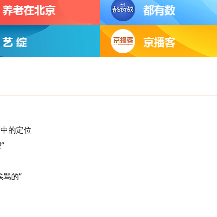
局中的定位
”
骂的”