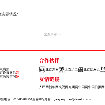
究实际情况”
加载更多
合作伙伴
京商报
北京发布
北京组工
北京网友说
京晚报微信
京深读空间
友情链接
人民网
新华网
央视网
光明网
中国网
中国日报网
话：010-85202751
辟谣举报邮箱：yaoyanjubao@takefoto.cn