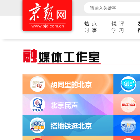
热 点
锐 评
时 事
学 习
融
媒体工作室