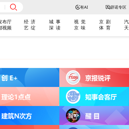
有AI
辟谣专区
发布厅
经 济
城 事
视 觉
京 剧
汽
都视频
艺 绽
深 读
京 味
体 育
天