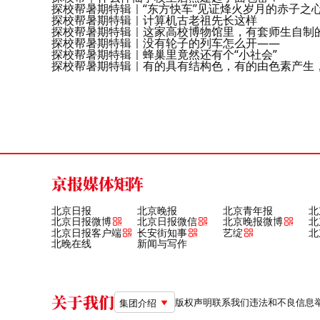
探校帮暑期特辑｜“东方快车”见证烽火岁月的赤子之
探校帮暑期特辑｜计算机古老祖先长这样
探校帮暑期特辑｜这家高校博物馆里，有套师生自制的
探校帮暑期特辑｜没有轮子的列车怎么开——
探校帮暑期特辑｜蜂巢里竟然还有个“小社会”
探校帮暑期特辑｜有的具有结构色，有的由色素产生
京报媒体矩阵
北京日报
北京晚报
北京青年报
北
北京日报微博
北京日报微信
北京晚报微博
北
北京日报客户端
长安街知事
艺绽
北
北晚在线
新闻与写作
关于我们
版权声明
联系我们
违法和不良信息举报电
集团介绍