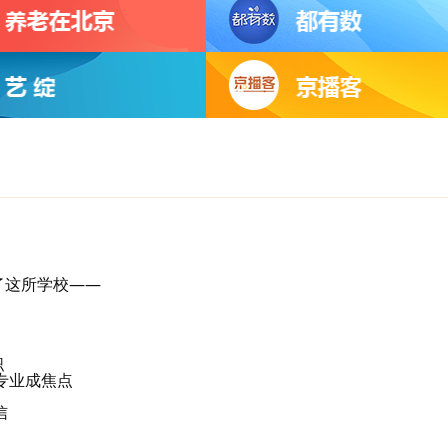
了这所学校——
职
专业成焦点
！
信