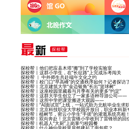
最
新
探校帮
探校帮 | 他们把应县木塔“搬”到了学校实验室
探校帮 | 这群小学生，在“长征路”上完成乐考闯关
探校帮 ｜ 中外师生共赴端午文化之约
探校帮 | 校门口“早高峰”的交通秩序如何？记者探访
探校帮 | 北京建筑大学“金边银角”长出“篮球树”
探校帮 | 这座校园里藏着与月季有关的更多“约定”
探校帮 | 这群大学生创立了一家多语种导游公司——
探校帮 | 这所中学把课堂搬进大观园——
探校帮 | “AI面试官”上线，一站式助力北航毕业生求
探校帮 | 北京科技职业大学校园开放日，职业本科新
探校帮｜植树节，密云小学生“手搓”的灌溉系统亮相
探校帮｜双向奔赴！北京雷锋小学收到了雷锋班的回
探校帮｜机器人“大厨”上岗掌勺校园餐
探校帮｜什么神仙学校里居然建起了面包窑？