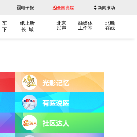
电子报
全国党媒
新闻滚动
 车
纸上听
北京
融媒体
北晚
民声
工作室
在线
 下
长 城