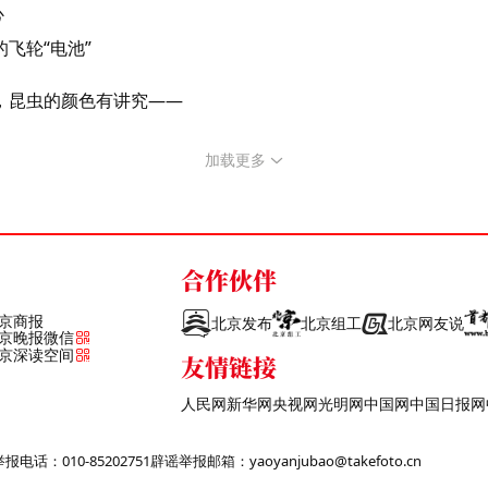
心
飞轮“电池”
，昆虫的颜色有讲究——
加载更多
合作伙伴
京商报
北京发布
北京组工
北京网友说
京晚报微信
京深读空间
友情链接
人民网
新华网
央视网
光明网
中国网
中国日报网
话：010-85202751
辟谣举报邮箱：yaoyanjubao@takefoto.cn