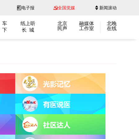
电子报
全国党媒
新闻滚动
 车
纸上听
北京
融媒体
北晚
民声
工作室
在线
 下
长 城