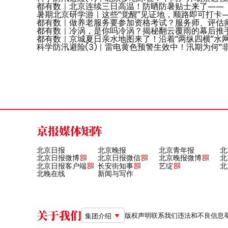
都有数｜北京连续三日高温！防晒防暑贴士来了——
暑期北京研学游｜这些“觉醒”见证地，顺路即可打卡
都有数｜做养老服务要参加资格考试？服务师、评估
都有数｜冷涡，是你吗冷涡？揭秘翻云覆雨的幕后推
都有数｜京城夏日亲水地图来了！沿着“两纵四横”水
科学防汛避险③｜雷电黄色预警生效中！汛期为何“非
京报媒体矩阵
北京日报
北京晚报
北京青年报
北
北京日报微博
北京日报微信
北京晚报微博
北
北京日报客户端
长安街知事
艺绽
北
北晚在线
新闻与写作
关于我们
版权声明
联系我们
违法和不良信息举报电
集团介绍