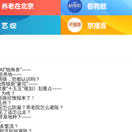
AI“独角兽”——
培养地——
熊猫，您都认识吗？
熊猫新“豪宅”——
健康“十五五”规划》划重点——
！为啥？
新路径预报来了！
几何？
院怎么防漏？养老院怎么避险？
见了该怎么走？
普基地种下——
—
有多繁茂？
对流如何避险？