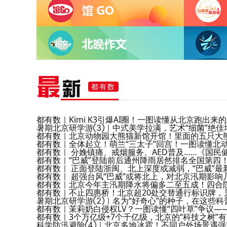
最
新
都有数
都有数｜Kimi K3引爆AI圈！一图读懂从北京跑出来的
暑期北京研学游③｜中式美学拉满，艺术“细菌”绝佳
都有数｜北京动物园大熊猫新馆开馆！里面的五只大
都有数｜全体起立！萌兰“三太子”回宫！一图读懂北动
都有数｜ 分娩镇痛、戒烟服务、AED普及……《国民
都有数｜“巴威”登陆前后通州降雨居然排名全国第四
都有数｜ 正面登陆浙闽、北上深度或减弱，“巴威”最
都有数｜ 超强台风“巴威”或将北上，对北京汛期影响
都有数｜北京今年主汛期降水将偏多二至五成！四合
都有数｜不止四惠桥！北京超20处交替通行标识牌，
暑期北京研学游②｜名为“好奇心”的种子，在这些科
都有数｜茉莉奶白侵权LV？一图读懂“四叶草”争议—
都有数｜3个万亿级+7个千亿级，北京的“科技之树”
科学防汛避险④｜北京多地冰雹！不同户外场景遇强