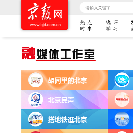
热 点
锐 评
时 事
学 习
融
媒体工作室