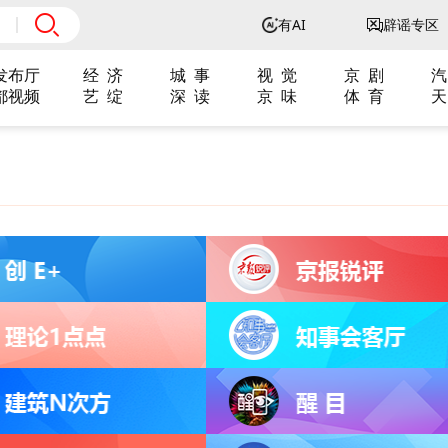
有AI
辟谣专区
发布厅
经 济
城 事
视 觉
京 剧
汽
都视频
艺 绽
深 读
京 味
体 育
天