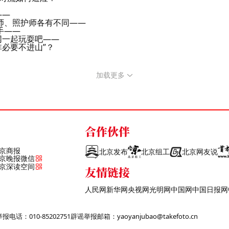
——
师、照护师各有不同——
手——
网一起玩耍吧——
必要不进山”？
加载更多
合作伙伴
京商报
北京发布
北京组工
北京网友说
京晚报微信
京深读空间
友情链接
人民网
新华网
央视网
光明网
中国网
中国日报网
话：010-85202751
辟谣举报邮箱：yaoyanjubao@takefoto.cn