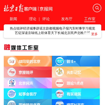
新闻
理论
|
评论
发布厅
工作室
热点
锐评
经济
城事
辟谣
京剧
都视频
电子报
汽车
时事
学习
视觉
艺绽
深读
京味
纸上听
体育
天下
长城
北京民声
北晚在线
融
媒体工作室