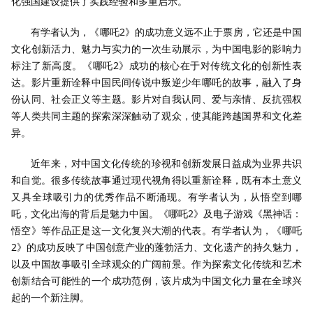
化强国建设提供了实践经验和多重启示。
有学者认为，《哪吒2》的成功意义远不止于票房，它还是中国
文化创新活力、魅力与实力的一次生动展示，为中国电影的影响力
标注了新高度。《哪吒2》成功的核心在于对传统文化的创新性表
达。影片重新诠释中国民间传说中叛逆少年哪吒的故事，融入了身
份认同、社会正义等主题。影片对自我认同、爱与亲情、反抗强权
等人类共同主题的探索深深触动了观众，使其能跨越国界和文化差
异。
近年来，对中国文化传统的珍视和创新发展日益成为业界共识
和自觉。很多传统故事通过现代视角得以重新诠释，既有本土意义
又具全球吸引力的优秀作品不断涌现。有学者认为，从悟空到哪
吒，文化出海的背后是魅力中国。《哪吒2》及电子游戏《黑神话：
悟空》等作品正是这一文化复兴大潮的代表。有学者认为，《哪吒
2》的成功反映了中国创意产业的蓬勃活力、文化遗产的持久魅力，
以及中国故事吸引全球观众的广阔前景。作为探索文化传统和艺术
创新结合可能性的一个成功范例，该片成为中国文化力量在全球兴
起的一个新注脚。