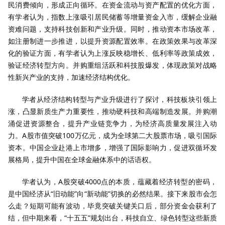
民消费倾向，形成正向循环。在资金流动与资产配置的优化方面，
有学者认为，指数上涨吸引居民储蓄等增量资金入市，缓解企业融
资难问题，支持科技创新和产业升级。同时，推动资本市场改革，
如注册制进一步推进，以提升资源配置效率。在政策效果与改革深
化的验证方面，有学者认为上涨反映稳增长、低利率等政策成效，
验证经济转型方向。并购重组活跃和科技股爆发，体现政策对战略
性新兴产业的支持，加速经济结构优化。
学者从经济结构转型与产业升级进行了探讨，科技板块引领上
涨，凸显新质生产力重要性，推动硬科技和高端制造发展。并购潮
涌促进资源整合，提升产业链竞争力，为经济高质量发展注入动
力。A股市值突破100万亿元，成为全球第二大股票市场，吸引国际
资本。中国企业赴港上市增多，增强了国际影响力，促进双循环发
展格局，提升中国在全球金融体系中的话语权。
学者认为，A股突破4000点的本质，蕴藏着经济转型的密码，
是中国经济从“旧动能”向“新动能”切换的必然结果。接下来股市会怎
么走？短期可能有波动，毕竟突破关键关口后，部分资金会获利了
结，但中期来看，“十五五”规划出台，科技自立、绿色转型这些新质