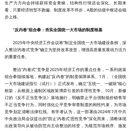
生产力方向会持续获得资金青睐，结构性行情还会深化。长期来
看，只要经济转型不跑偏、制度改革不停步，A股的估值中枢还会稳
步上移。
“反内卷”组合拳：夯实全国统一大市场的制度根基
2025年中央经济工作会议将“制定全国统一大市场建设条例，深
入整治‘内卷式’竞争”确立为坚持改革攻坚，增强高质量发展动力活力
的重要任务。
整治“内卷式”竞争是2025年经济工作的重点任务，一系列政策
组合拳陆续落地，构建起“反内卷”的制度保障体系。1月，《全国统
一大市场建设指引（试行）》正式发布，确立“五统一、一破除”核心
框架，从根源上遏制区域政策博弈引发的非理性竞争。10月，新修
订的《反不正当竞争法》落地施行，明确禁止平台强制低价销售等
不正当竞争行为，同时强化公平竞争审查制度的刚性约束，为市场
竞争划定清晰法律红线。有学者认为，这一部署由2024年7月中共
中央政治局会议提出的“防止‘内卷式’恶性竞争”深化而来，清晰体现
出政策导向从被动防范向主动整治的转变，为规范市场秩序、激发