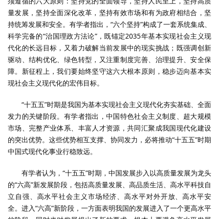
须遵循的六大原则：坚持党的全面领导，坚持人民至上，坚持高质
量发展，坚持全面深化改革，坚持有效市场和有为政府相结合，坚
持统筹发展和安全。有学者指出，“六个坚持”构成了一套系统集成、
科学完备的“治国理政方法论”，既锚定2035年基本实现社会主义现
代化的长远目标，又着力破解当前发展中的现实挑战；既强调创新
驱动、结构优化、绿色转型，又注重制度完善、治理提升、安全保
障。新征程上，我们要始终坚守这六大根本原则，稳步迈向基本实
现社会主义现代化的宏伟目标。
“十五五”时期是我国为基本实现社会主义现代化夯实基础、全面
发力的关键阶段。有学者指出，中国特色社会主义制度、超大规模
市场、完整产业体系、丰富人才资源，共同汇聚成我国现代化建设
的突出优势。这些优势相互支撑、协同发力，必将推动“十五五”时期
中国式现代化事业行稳致远。
有学者认为，“十五五”时期，中国发展步入以高质量发展为龙头
的“六高”新发展阶段，包括高质量发展、高品质生活、高水平科技自
立自强、高水平社会主义市场经济、高水平对外开放、高水平安
全。进入“六高”新阶段，一方面表明我国的发展进入了一个更高水平