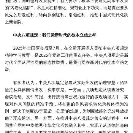
的阶段，同时也对发展提出了新的要求，根本上要避免高水平发展
的“内卷化陷阱”，不是只在精细化、规范化上下功夫，而是真正要从
原先的后发红利，转向原创红利、引领红利，推动中国式现代化跃
上新台阶。
中央八项规定：我们党新时代的徙木立信之举
2025年全国两会后至7月，在全党开展深入贯彻中央八项规定
精神学习教育，是2025年党建工作的重点任务。中央八项规定是新
时代全面从严治党的标志性举措，是我们党在新时代的徙木立信之
举。
有学者认为，中央八项规定彰显从实际出发的治理智慧：始终
坚持从具体国情出发，实事求是。一方面，八项规定从调查研究、
会议活动、文件简报、出行接待等公权力运行的微观场域入手，实
现对作风问题的精准干预，将抽象的作风要求转化为具体行为准
则，解决了制度执行“最后一公里”的难题，为制度效能的充分释放提
供了现实通道。另一方面，在推进中央八项规定落实的过程中，中
国共产党将中华优秀传统文化巧妙融入其中，实现了从道德约束向
制度约束、从原则要求向操作规范的创造性转化、创新性发展，实