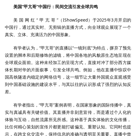
美国“甲亢哥”中国行：民间交流引发全球共鸣
美 国 网 红 “ 甲 亢 哥 ”（IShowSpeed）于2025年3月开启的
中国行，通过其实时、无剪辑的直播方式，向全球观众展现了一个
真实、立体、充满活力的中国形象。
有学者认为，“甲亢哥”的直播以“一镜到底”为特点，摒弃了预先
设置的脚本和后期修饰的滤镜，将中国各地的风貌原生态地呈现在
全球观众面前。这种未经加工的呈现方式，直接对冲了部分西方媒
体长期对华的片面叙事，引发全球共鸣。例如，他在直播中惊叹中
国高铁隧道内稳定的网络信号，这一细节让大量外国观众直观感受
到中国基础设施的建设水平，与其以往的认识形成了强烈的认知反
差。
有学者指出，“甲亢哥”案例表明，在国家形象的国际传播中，真
实与真诚具有关键价值。其直播并非刻意宣传，而是通过个人化的
体验与互动，自然流露所见所感。这种基于真实体验的文化传播，
比任何精心策划的宣传片都更能打破偏见、重塑认知。它同时也提
示，在跨文化交流中，保持信息的准确与透明至关重要。直播中曾