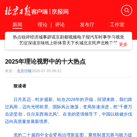
新闻
理论
|
评论
发布厅
工作室
热点
锐评
经济
城事
辟谣
京剧
都视频
电子报
汽车
时事
学习
视觉
艺绽
深读
京味
纸上听
体育
天下
长城
北京民声
北晚在线
2025年理论视野中的十大热点
来源：
北京日报
2026-01-05 06:32
致读者
日月其迈，时岁盛新。站在2026年的开端，回望来路，我们踏
过风雨，迈向光明前景。国际风云激荡，变局加速演进，然“千磨万
击还坚劲，任尔东西南北风”。在党的坚强领导下，中国以稳健步伐
迈向高质量发展新境界。
党的二十届四中全会擘画治理新蓝图，聚焦制度完善与能力提