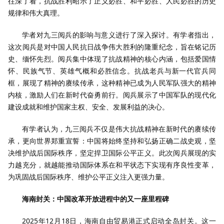
往深了看，抗战胜利昭示了正义必胜、和平必胜、人民必胜的历史
规律和伟大真理。
学者对九三阅兵的影响与意义进行了深入探讨。有学者指出，
这次阅兵是对中国人民抗日战争伟大胜利的隆重纪念，旨在铭记历
史、缅怀先烈。阅兵集中体现了抗战精神的核心内涵，包括爱国情
怀、民族气节、英雄气概和必胜信念。抗战老兵与新一代官兵同
框，展现了精神的赓续传承，这种精神已成为人民军队强大的精神
内核，激励人们在新时代奋勇前行。阅兵展示了中国军队的现代化
建设成就和维护国家主权、安全、发展利益的决心。
有学者认为，九三阅兵不仅是伟大抗战精神在新时代的赓续传
承，更向世界郑重宣誓：中国将始终坚持和弘扬正确二战史观，坚
决维护战后国际秩序，坚定捍卫国际公平正义。此次阅兵展现的实
力越充分，就越能推动国际体系在和平状态下实现有序良性变革，
为巩固战后国际秩序、维护公平正义注入更强力量。
海南封关：中国改革开放进程中的又一座里程碑
2025年12月18日，海南自由贸易港正式启动全岛封关。这一