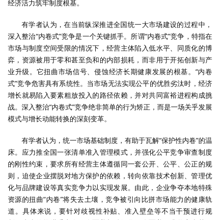
经济活力筑牢制度根基。
有学者认为，在当前纵深推进全国统一大市场建设的过程中，
深入整治“内卷式”竞争是一个关键抓手。所谓“内卷式”竞争，特指在
市场与制度空间受限的情况下，经营主体陷入低水平、同质化的博
弈，资源被用于零和甚至负和的内部损耗，而非用于开拓创新与产
业升级。它扭曲市场信号、侵蚀经济长期健康发展的根基。“内卷
式”竞争危害具有系统性。当市场无法实现公平的优胜劣汰时，经济
增长就易陷入要素粗放投入的路径依赖，并对共同富裕进程构成挑
战。深入整治“内卷式”竞争绝非简单的行为矫正，而是一场关乎发展
模式与增长动能转换的深刻变革。
有学者认为，统一市场基础制度，有助于瓦解“保护性内卷”的温
床。应力推全国一张清单准入管理模式，并强化公平竞争审查制度
的刚性约束，要求所有经营主体遵循同一套公开、公平、公正的规
则，迫使企业摆脱对地方保护的依赖，转向依靠技术创新、管理优
化与品牌建设等真实竞争力以实现发展。由此，企业争夺本地特殊
资源的扭曲“内卷”将失去土壤，竞争被引向比拼市场能力的健康轨
道。具体来说，要针对歧视性补贴、准入壁垒等不当干预进行规