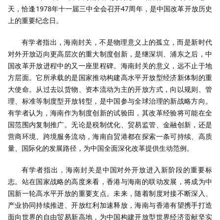
天，恰逢1978年十一届三中全会召开47周年，是中国改革开放历史
上的重要纪念日。
有学者指出，海南封关，不是物理意义上的孤立，而是新时代
对外开放迈向更高层次的重大制度创新，是继深圳、浦东之后，中
国改革开放进程中的又一座里程碑。海南封关的意义，远不止于地
方层面。它所承载的是国家推动构建高水平开放型经济新体制的重
大使命。从过去以货物、资本流动为主的开放方式，向以规则、管
理、标准等制度型开放转型，是中国参与全球治理的新战略方向。
有学者认为，海南作为制度创新的试验田，其改革经验将可能在全
国范围内复制推广。无论是税制优化、贸易监管、金融创新，还是
营商环境、跨境服务流动，海南自贸港都在探索一条可持续、高质
量、国际化的发展路径，为中国全面深化改革提供生动范例。
有学者指出，海南封关是中国对外开放进入新阶段的重要标
志。站在国家战略的高度来看，香港与海南的联动发展，将成为中
国新一轮高水平开放的重要支点。未来，随着制度对接不断深入、
产业协同持续推进、开放红利加速释放，海南与香港有望携手打造
面向世界的自由贸易新高地，为中国构建开放型世界经济贡献坚实