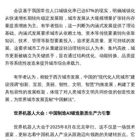
会议基于我国常住人口城镇化率已达67%的现实，明确城镇化
从快速增长期转向稳定发展期，城市发展从大规模增量扩张转向存
量提质增效为主。有学者指出，这一判断为内涵式发展提供了理论
基础。内涵式发展要求城市从依赖土地、资本等传统要素转向依靠
知识、技术、管理等新型要素投入，追求更高质量、更可持续的发
展。这要求城市工作从重建设轻治理转向以人为本、集约高效，城
市更新被确立为关键抓手，旨在通过结构优化、动能转换、品质提
升等系统性改造来提升城市综合承载力。
有学者认为，相较于西方城市发展，中国的“现代化人民城市”建
设强调“创新、宜居、美丽、韧性、文明、智慧”均衡发展，构建了更
具包容性的发展框架，体现了对人类城市文明共同价值的创造性发
展，为世界城市发展贡献“中国解法”。
世界机器人大会：中国制造AI锻造新质生产力引擎
世界机器人大会于2025年8月在北京举行。这不仅是一场技术
盛宴，更标志着中国机器人产业从跟跑迈向领跑的关键转折点。它