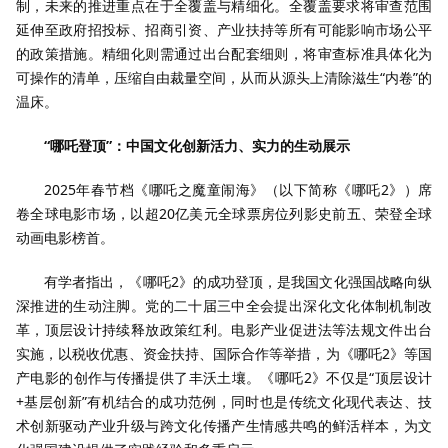
制，未来的推进重点在于全覆盖与精细化。全覆盖要求将审查范围
延伸至政府招投标、招商引资、产业扶持等所有可能影响市场公平
的政策措施。精细化则需通过出台配套细则，将审查标准具体化为
可操作的清单，压缩自由裁量空间，从而从源头上清除滋生“内卷”的
温床。
“哪吒登顶”：中国文化创新活力、实力的生动展示
2025年春节档《哪吒之魔童闹海》（以下简称《哪吒2》）席
卷全球电影市场，以超20亿美元全球票房位列影史前五、荣登全球
动画电影榜首。
有学者指出，《哪吒2》的成功登顶，是我国文化强国战略向纵
深推进的生动注脚。党的二十届三中全会提出深化文化体制机制改
革，顶层设计持续释放政策红利。电影产业促进法等法规文件出台
实施，以税收优惠、资金扶持、国际合作等举措，为《哪吒2》等国
产电影的创作与传播提供了丰沃土壤。《哪吒2》不仅是“顶层设计
+基层创新”有机结合的成功范例，同时也是传统文化现代表达、技
术创新驱动产业升级与跨文化传播产生情感共鸣的鲜活样本，为文