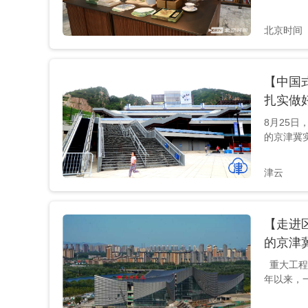
北京时间
【中国
扎实做好
8月25日
的京津冀
区，探访
橇中心和
津云
冬奥园区
里，三十
训练，小
【走进
身体前倾
快，从眼
的京津冀
延庆区的
重大工程
年以来，
有力带动