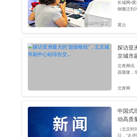
长城网•冀
钢搬迁到
办理一些
政务服务大
冀云
北京市通
向“走进
实践”主
探访亚
心政务服
北京城市
京城市副
资料图 
北青网讯
津市、河北.
器隆隆，
合交通枢
程”)建设
北青网
纽”轮廓初
心站枢纽
坨村，西
中国式
县故城遗
至杨坨中
动高质量
61公顷，
（北京时间
塔吊林...
日，“走