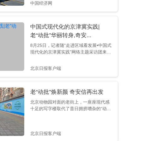
中国经济网
中国式现代化的京津冀实践|
老“动批”华丽转身,奇安...
8月25日，记者随“走进区域看发展•中国式
现代化的京津冀实践”网络主题采访团来到
北京市西城区采访，感受老“动批”疏解后的
华丽转身。 奇安信集团办公大楼外景 行走
北京日报客户端
在北京西城区，看到曾经拥挤喧闹的动物
园批发市场群变成高大上的国家级金融科
技创新示范区，顿感时光穿越的奇妙。一
老“动批”焕新颜 奇安信再出发
个个“新一代智慧城市综合体”，吸引着国内
外金融、科技企业入驻，有着“网络安全国
北京动物园对面的老街上，一座座现代感
家队”信誉的奇安信集团正是其中之一。
十足的写字楼取代了昔日拥挤嘈杂的“动
8...
批”市场群，首个国家级金融科技示范区正
在这里崛起。近日，记者随“走进区域看发
展·中国式现代化的京津冀实践”网络主题采
北京日报客户端
访团来到这里，感受老“动批”疏解后的华丽