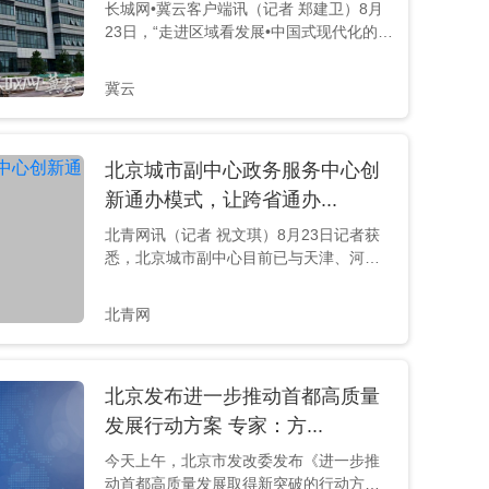
长城网•冀云客户端讯（记者 郑建卫）8月
23日，“走进区域看发展•中国式现代化的京
津冀实践”主题采访团一行，来到今年底即
将完工的北京安贞医院通州院区。 “位于北
冀云
京市朝阳区的安贞医院，目前就医患者超
过半数来自天津市、河北省及周边区域。
通州院区建成后，这些患者来京看病就不
北京城市副中心政务服务中心创
用再到主城区了。”北京城建集团安贞医院
通州院区建设项目党支部书记、经理马迅
新通办模式，让跨省通办...
说。 安贞医院通州院区医疗综合楼。 长城
北青网讯（记者 祝文琪）8月23日记者获
网•冀云客...
悉，北京城市副中心目前已与天津、河北
等14个属地政务服务部门建立了“政务通
办”联动工作机制。还不到上午10点，北京
北青网
城市副中心政务服务中心内已经有许多人
在办理相关业务。 北京城市副中心政务服
务中心 “北京城市副中心政务服务中心设立
北京发布进一步推动首都高质量
在通州区，由于地处于北京东部，使得政
务服务中心可以为副中心及整个北京东部
发展行动方案 专家：方...
地区提供市、区两级综合性的政务服
今天上午，北京市发改委发布《进一步推
务。”据介绍，得益于...
动首都高质量发展取得新突破的行动方案