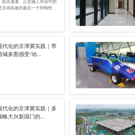
，雨水潇潇。正在施工作业中的
.
是京雄高速的最后一个控制性工
完成后京雄高速即可全面通车。
大桥的施工已接近尾声，正进入
阶段。预计九月底完成桥梁结构
除和体系转换，目标在今年年内
通车，未来从北京南五环驾车出
现代化的京津冀实践｜带
分钟即可到达雄安新区，比原先节
正在建设中的
城多图感受“动...
光明网记者 罗新雨摄 彩虹卧波、
京雄协同发...
现代化的京津冀实践｜多
略大兴新国门的...