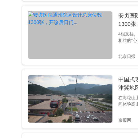
市场群变
示范区，
安贞医
一代智慧
融、科技
1300
队”信誉
4根支柱、
奇安信...
粗壮的“心
棚。近日
现代化的
北京日报
北京安贞
前室内装
装总体处
中国式现
楼已达到完
冲刺年底
津冀地区
预计年内
在海坨山
1300张，开
间体验高山
遗产之一
留了北京2
京报网
素，还推
等休闲娱
客近3万