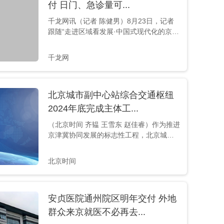
区，比原先节省了30分钟。 图为京雄大桥
付 日门、急诊量可...
施工现场。千龙网记者 陈健男摄 京雄大桥
千龙网讯（记者 陈健男）8月23日，记者
位于永定河与京...
跟随“走进区域看发展·中国式现代化的京津
冀实践”网络主题调研采访团走进北京安贞
医院通州院区，北京城建集团党支部书
千龙网
记、经理马迅介绍，新建院区预计2023年
内完工，将于2024年交付，设计总床位数
1300张，开诊后日门、急诊量可达6500
北京城市副中心站综合交通枢纽
人。 图为正在建设中的北京安贞医院通州
院区。千龙网记者 陈健男摄 新建88间“顶
2024年底完成主体工...
级”洁净综合手术室 马迅介绍，北京安...
（北京时间 齐韫 王雪东 赵佳睿）作为推进
京津冀协同发展的标志性工程，北京城市
副中心站综合交通枢纽工程正在火热建设
中，预计2024年底完成主体工程具备通车
北京时间
条件，2025年实现高铁轨道交通等开通运
营。届时北京城市副中心站将直接连接大
兴机场和首都机场，成为“轨道上的京津
安贞医院通州院区明年交付 外地
冀”重要支点以及亚洲最大TOD项目。
群众来京就医不必再去...