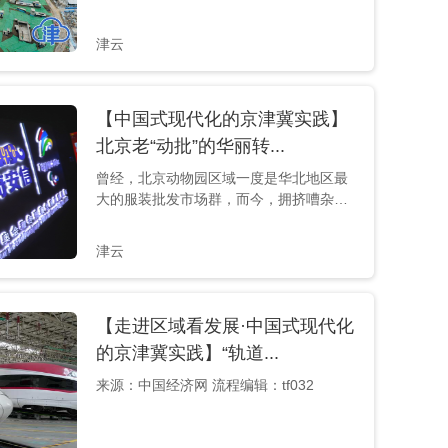
的“运河之舟”……8月23日，“走进区域看发
展·中国式现代化的京津冀实践”网络主题调
津云
研活动采访团探访北京城市副中心三大文
化地标建筑，三大建筑分别为城市副中心
剧院、北京城市图书馆和北京大运河博物
【中国式现代化的京津冀实践】
馆。 “完工倒计时33天8时5分26秒。”倒计
时在一分一秒记录着城市副中心剧院即将
北京老“动批”的华丽转...
完工的日子，现场呈现出一派繁忙景象，
曾经，北京动物园区域一度是华北地区最
施工人员在进...
大的服装批发市场群，而今，拥挤嘈杂的
服装批发市场已经蜕变为国家级金融科技
示范区。8月25日，“走进区域看发展·中国
津云
式现代化的京津冀实践”主题宣传活动走进
北京西城区，了解“动批”疏解后，产业升级
为“国家级金融科技示范区”“新一代智慧城
【走进区域看发展·中国式现代化
市综合体”的工作成效。 在“动批”鼎盛时
期，北京动物园区域聚集了超过3万名从业
的京津冀实践】“轨道...
人员，日均客流量10万人次。彼时，拥挤
来源：中国经济网 流程编辑：tf032
的经营环境以及...