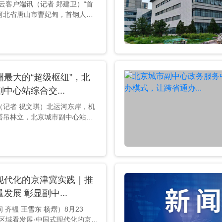
云客户端讯（记者 郑建卫）“首
河北省唐山市曹妃甸，首钢人要
业务，不用再回北京，在曹妃甸
厅就可以办理了。”8月23日，
州区政务局发展科科长曹宇，
区域看发展•中国式现代化的京津冀
题采访团一行，介绍北京城市副中
洲最大的“超级枢纽”，北
务中心“跨省通办”的便捷与顺畅。
副中心政务服务中心大厅正门。
中心站综合交...
据介绍，北京城市副中心健全与天
（记者 祝文琪）北运河东岸，机
..
塔吊林立，北京城市副中心站综
纽工程(以下简称“副中心站枢纽工
正如火如荼地进行着，“超级枢
现。 8月23日，记者获悉，副中
工程位于北京市通州区潞城镇杨
起北运河东岸，东至东六环外路
现代化的京津冀实践｜推
址区，北起京哈铁路南侧路，南
路、杨坨一街，规划实施范围约
发展 彰显副中...
是“轨道上的京津冀”的重要支点。
 齐韫 王雪东 杨熠）8月23
进区域看发展·中国式现代化的京津