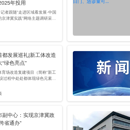
便了。”通州区政务服务管理局发
2025年投用
曹宇说，今后，副中心政务服务
，记者跟随“走进区域看发展·中国
.
的京津冀实践”网络主题调研采访
京城市副中心站综合交通枢纽，
场。千龙网记者 陈健男摄 图为
在现场拍摄。千龙网记者 陈健男
绍，副中心站枢纽工程位于北京市
六环杨坨桥西，距北京市行政中
首都发展巡礼|新工体改造
公里，西起北运河东岸，东至东
县故城遗址区，北起京哈铁路南
“绿色亮点”
至杨坨中路、杨坨一街，是“轨道
体育场改造复建项目（简称“新工
..
建设过程中处处都体现绿色元素：
凝土工艺、罩棚、“草坪维护系
大“绿色亮点”。 作者 赵婷
频
柴程 郭谦 王雯雯
市副中心：实现京津冀政
跨省通办”