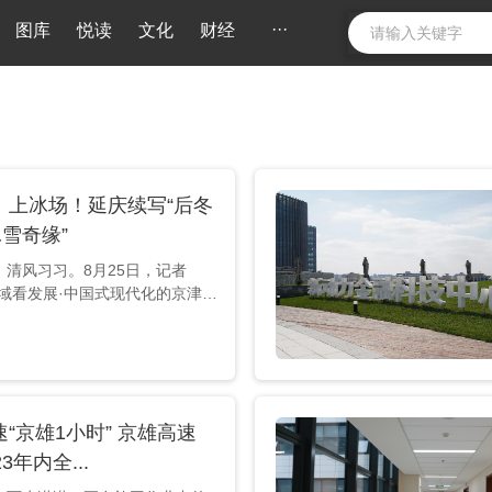
···
图库
悦读
文化
财经
、上冰场！延庆续写“后冬
冰雪奇缘”
，清风习习。8月25日，记者
区域看发展·中国式现代化的京津冀
络主题调研采访活动，来到延庆奥
区和梦起源滑冰馆，实地感受“后
期，延庆在推动“京张体育文化旅游
、普及冰雪运动等方面的努力。 乘
钟的索道缆车来到海拔近2200米
“京雄1小时” 京雄高速
俯瞰官厅水库，打卡全北京最高
之镜”，国家高山滑雪中心的山顶出
3年内全...
如织。据国家高山滑雪有限公司