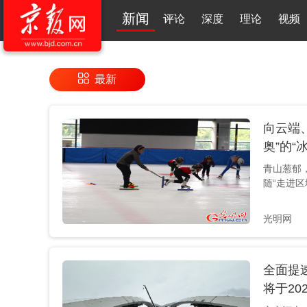
新闻
评论
深度
理论
视频
最新
向云端
奥”的“
青山葱郁
随“走进
实践”网
林匹克园
光明网
冬奥”时
带”建设
坐近30分
全面提速
的山巅，
的“天空
将于202
发区游人