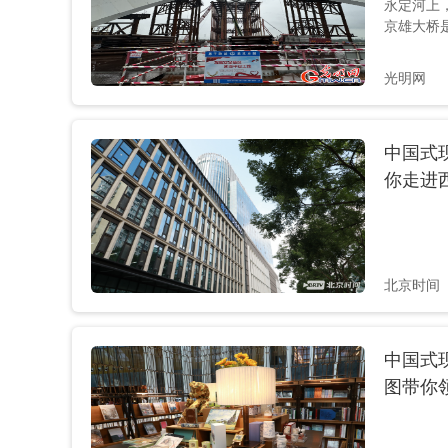
永定河上
副总经理..
京雄大桥
程，施工
目前京雄
光明网
全力冲刺
支架的拆
实现全线
中国式
发，60
省了30分钟。 图为雨幕下，
你走进西
京雄大桥 
鸿雁展翅 
北京时间
中国式
图带你领