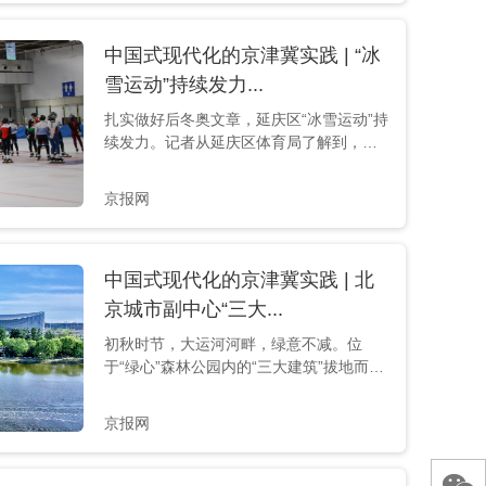
转身。 行走在这条老街，映入眼帘的是一
个个高精尖企业，200多家金融科技企业及
机构入驻，正在成为引领国际金融科技与
中国式现代化的京津冀实践 | “冰
专业服务创新的核心引擎。有着“网络安全
雪运动”持续发力...
国家队”美誉的奇安...
扎实做好后冬奥文章，延庆区“冰雪运动”持
续发力。记者从延庆区体育局了解到，延
庆区将筹办举办第十四届冬季运动会雪车
雪橇和高山滑雪比赛、2023-2024赛季国际
京报网
雪车联合会雪车和钢架雪车世界杯等国内
国际系列冰雪赛事。 身着短道速滑运动
服、头戴专业头盔，三十多名中小学生在
中国式现代化的京津冀实践 | 北
冰场里排成一字型轻快滑行，他们身体前
倾、双腿交替循环，速度逐渐加快，从眼
京城市副中心“三大...
前疾驰而过。8月25日，“走进区域看发展·
初秋时节，大运河河畔，绿意不减。位
中国式现代化的京津...
于“绿心”森林公园内的“三大建筑”拔地而
起，掩映在一片葱郁林木中，古今交汇，
为千年大运河增添闪亮的文化明珠。目
京报网
前，“三大建筑”项目主体结构及外立面装修
工程已全面完工，进入最后的室外绿化和
室内的精装修工程，预计9月底基本完工，