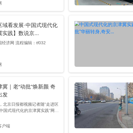
。京津冀地区的超级工程纷纷按
网
”，正在跑步前进。 “走进区域看
络主题活动推出系列微纪录片，本
超级工程”加力协同发展》。 来
区域看发展·中国式现代化
济网 流程编辑：tf032
实践】数说京...
经济网 流程编辑：tf032
网
冀｜老“动批”焕新颜 奇
出发
日，北京日报都视频记者随“走进区
•中国式现代化的京津冀实践”网络
团来到北京市西城区采访，感受
疏解后的华丽转身。 行走在北京
客户端
看到曾经拥挤喧闹的动物园批发