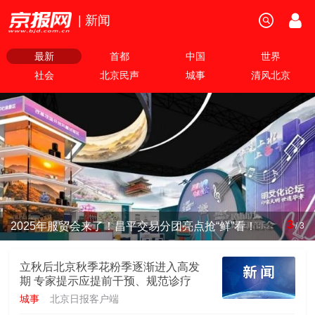
| 新闻
最新
首都
中国
世界
社会
北京民声
城事
清风北京
3
2025年服贸会来了！昌平交易分团亮点抢“鲜”看！
/
3
立秋后北京秋季花粉季逐渐进入高发
期 专家提示应提前干预、规范诊疗
城事
北京日报客户端