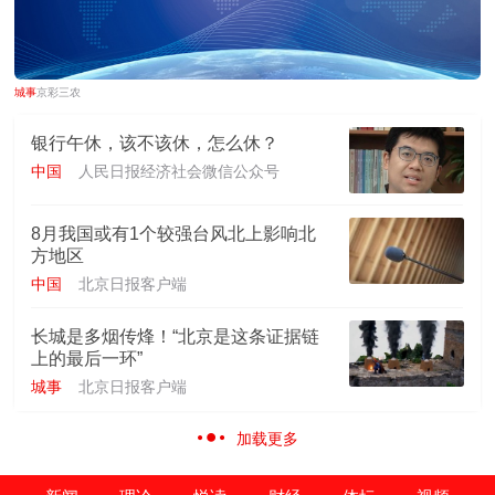
城事
京彩三农
银行午休，该不该休，怎么休？
中国
人民日报经济社会微信公众号
8月我国或有1个较强台风北上影响北
方地区
中国
北京日报客户端
长城是多烟传烽！“北京是这条证据链
上的最后一环”
城事
北京日报客户端
加载更多