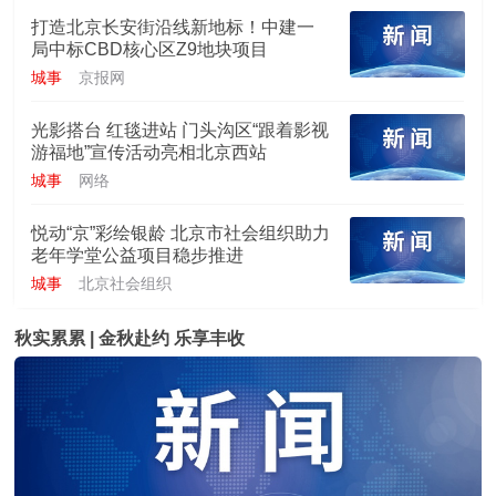
打造北京长安街沿线新地标！中建一
局中标CBD核心区Z9地块项目
城事
京报网
光影搭台 红毯进站 门头沟区“跟着影视
游福地”宣传活动亮相北京西站
城事
网络
悦动“京”彩绘银龄 北京市社会组织助力
老年学堂公益项目稳步推进
城事
北京社会组织
秋实累累 | 金秋赴约 乐享丰收