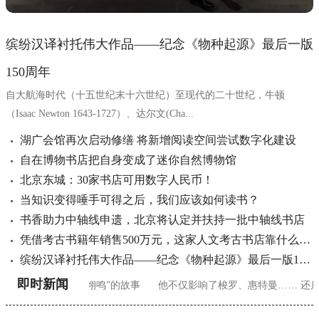
缤纷汉译衬托伟大作品——纪念《物种起源》最后一版
150周年
自大航海时代（十五世纪末十六世纪）至现代的二十世纪，牛顿
（Isaac Newton 1643-1727）、达尔文(Cha...
湖广会馆再次启动修缮 将新增阅读空间尝试数字化建设
自在博物书店把自身变成了迷你自然博物馆
北京东城：30家书店可用数字人民币！
当知识变得唾手可得之后，我们应该如何读书？
书香助力中轴线申遗，北京将认定并扶持一批中轴线书店
凭借考古书籍年销售500万元，这家人文考古书店靠什么走红？
缤纷汉译衬托伟大作品——纪念《物种起源》最后一版150周年
即时新闻
的“谷爱凌”“苏翊鸣”的故事
他不仅影响了梭罗、惠特曼…… 还启发