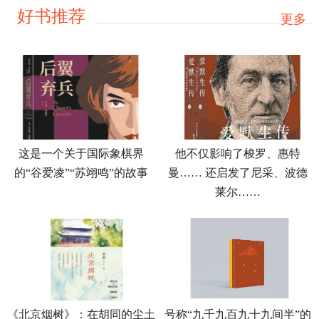
好书推荐
更多
他不仅影响了梭罗、惠特
这是一个关于国际象棋界
曼…… 还启发了尼采、波德
的“谷爱凌”“苏翊鸣”的故事
莱尔……
号称“九千九百九十九间半”的
《北京烟树》：在胡同的尘土