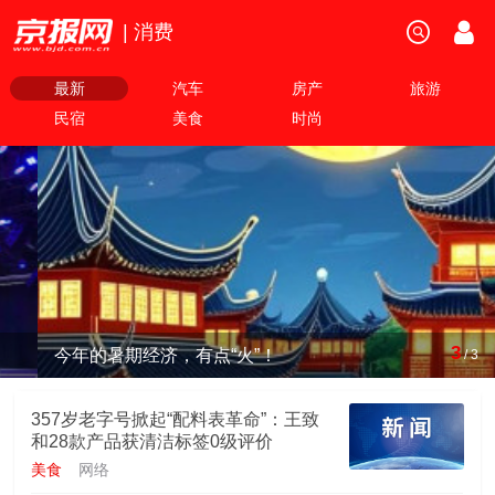
| 消费
最新
汽车
房产
旅游
民宿
美食
时尚
3
今年的暑期经济，有点“火”！
/
3
357岁老字号掀起“配料表革命”：王致
和28款产品获清洁标签0级评价
美食
网络