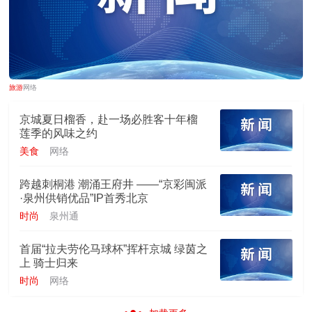
旅游
网络
京城夏日榴香，赴一场必胜客十年榴
莲季的风味之约
美食
网络
跨越刺桐港 潮涌王府井 ——“京彩闽派
·泉州供销优品”IP首秀北京
时尚
泉州通
首届“拉夫劳伦马球杯”挥杆京城 绿茵之
上 骑士归来
时尚
网络