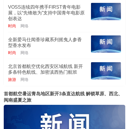
VOSS连续四年携手FIRST青年电影
展，以“先锋敢为”支持中国青年电影原
创表达
时尚
网络
全新爱马仕闻香珍藏系列摇曳人参香
型香水发布
时尚
网络
北京首都航空优化西安区域航线 新开
多条特色航线、加密滇西热门航班
旅游
网络
首都航空暑运青岛地区新开3条直达航线 解锁草原、西北、
闽南盛夏之旅