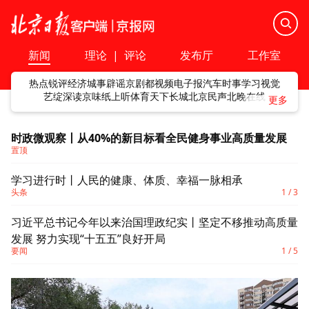
新闻
理论
|
评论
发布厅
工作室
热点
锐评
经济
城事
辟谣
京剧
都视频
电子报
汽车
时事
学习
视觉
艺绽
深读
京味
纸上听
体育
天下
长城
北京民声
北晚在线
时政微观察丨从40%的新目标看全民健身事业高质量发展
置顶
学习进行时丨人民的健康、体质、幸福一脉相承
习
头条
1
/
3
习近平总书记今年以来治国理政纪实丨坚定不移推动高质量
学
发展 努力实现“十五五”良好开局
要闻
1
/
5