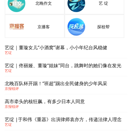
北晚作文
艺 绽
京播客
探校帮
艺绽｜董璇女儿“小酒窝”谢幕，小小年纪台风稳健
艺绽
艺绽｜佟丽娅、董璇“姐妹”同台，跳舞时的她们像在发光
艺绽
北晚百队杯开踢！“班超”踢出全民健身的少年风采
京报锐评
高市牵头的核狂飙，有多少日本人同意
京报锐评
艺绽 |于和伟《重器》出演律师袁亦方，传递法律人理念
艺绽