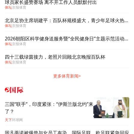
球员家长盛赞赛场 离不开工作人员默默付出
体坛
京报体育
北京足协主席胡建平：百队杯规模盛大，青少年足球火热有活力
体坛
京报体育
2026朝阳区科学健身送服务暨“全民健身日”主题示范活动举行
体坛
京报体育
四十三载绿茵接力，老照片回顾北京晚报百队杯
体坛
京报体育
更多体育新闻>
国际
三国“联手”，印度紧张：“伊斯兰版北约”来
了？
天下
环球网
因凡蒂诺被爆曾与女员工有染，国际足联、欧足联紧急回应