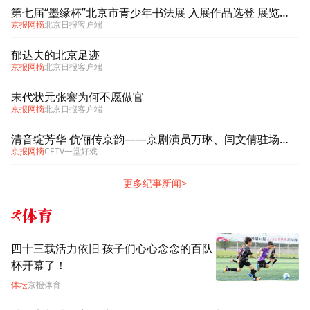
第七届“墨缘杯”北京市青少年书法展 入展作品选登 展览即将揭
京报网摘
北京日报客户端
郁达夫的北京足迹
京报网摘
北京日报客户端
末代状元张謇为何不愿做官
京报网摘
北京日报客户端
清音绽芳华 伉俪传京韵——京剧演员万琳、闫文倩驻场演绎国粹经典
京报网摘
CETV一堂好戏
更多纪事新闻>
体育
四十三载活力依旧 孩子们心心念念的百队
杯开幕了！
体坛
京报体育