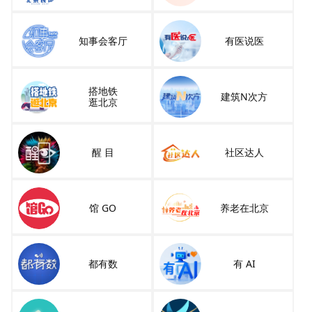
知事会客厅
有医说医
搭地铁
建筑N次方
逛北京
醒 目
社区达人
馆 GO
养老在北京
都有数
有 AI