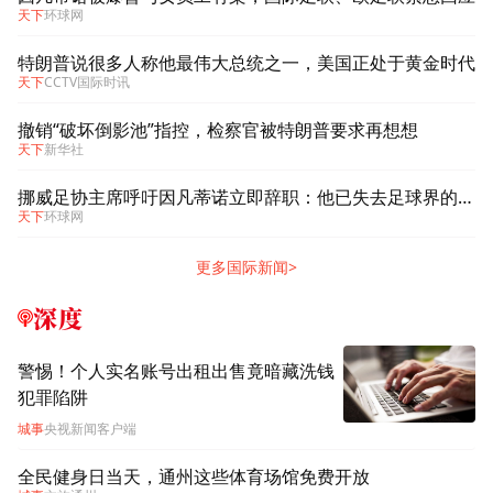
天下
环球网
特朗普说很多人称他最伟大总统之一，美国正处于黄金时代
天下
CCTV国际时讯
撤销“破坏倒影池”指控，检察官被特朗普要求再想想
天下
新华社
挪威足协主席呼吁因凡蒂诺立即辞职：他已失去足球界的信任
天下
环球网
更多国际新闻>
深度
警惕！个人实名账号出租出售竟暗藏洗钱
犯罪陷阱
城事
央视新闻客户端
全民健身日当天，通州这些体育场馆免费开放